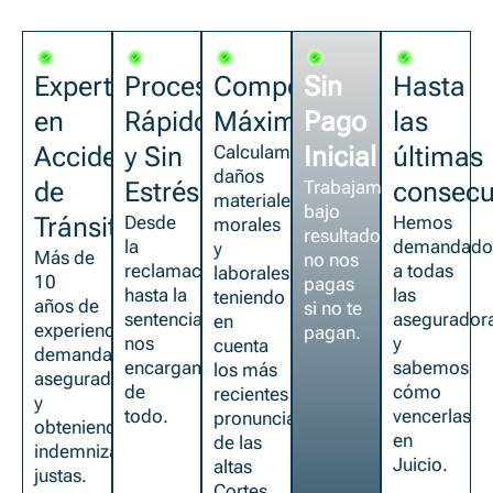
Expertos
Proceso
Compensación
Sin
Hasta
en
Rápido
Máxima
Pago
las
Accidentes
y Sin
Calculamos
Inicial
últimas
daños
de
Estrés
Trabajamos
consecu
materiales,
bajo
Tránsito
Desde
Hemos
morales
resultado,
la
demandad
y
Más de
no nos
reclamación
a todas
laborales
10
pagas
hasta la
las
teniendo
años de
si no te
sentencia,
asegurador
en
experiencia
pagan.
nos
y
cuenta
demandando
encargamos
sabemos
los más
aseguradoras
de
cómo
recientes
y
todo.
vencerlas
pronunciamientos
obteniendo
en
de las
indemnizaciones
Juicio.
altas
justas.
Cortes,