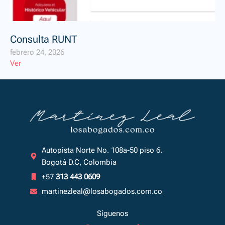
Consulta RUNT
febrero 24, 2026
Ver
Autopista Norte No. 108a-50 piso 6.
Bogotá D.C, Colombia
+57
313 443 0609
martinezleal@losabogados.com.co
Síguenos
F
I
T