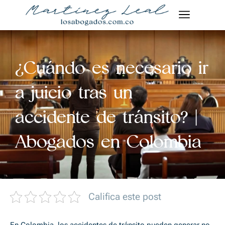
Ir
al
contenido
¿Cuándo es necesario ir
a juicio tras un
accidente de tránsito? |
Abogados en Colombia
Califica este post